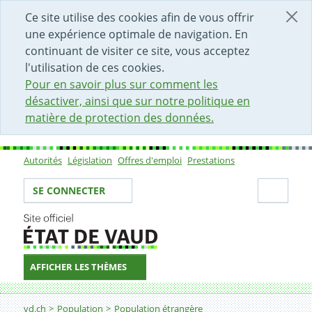
DÉBUT DU CONTENU DE LA PAGE
ACCÈS AU CHAMP DE RECHERCHE
PAGE D'ACCUEIL
FORMULAIRE DE CONTACT
Ce site utilise des cookies afin de vous offrir
une expérience optimale de navigation. En
continuant de visiter ce site, vous acceptez
l'utilisation de ces cookies.
Pour en savoir plus sur comment les
désactiver, ainsi que sur notre politique en
matière de protection des données.
Autorités
Législation
Offres d'emploi
Prestations
Sous-navigation
Votre identité
Secti
SE CONNECTER
AFFICHER LES THÈMES
Fil d'Ariane
Demander en tant que titulaire d'un permis B réfugié 
vd.ch
Population
Population étrangère