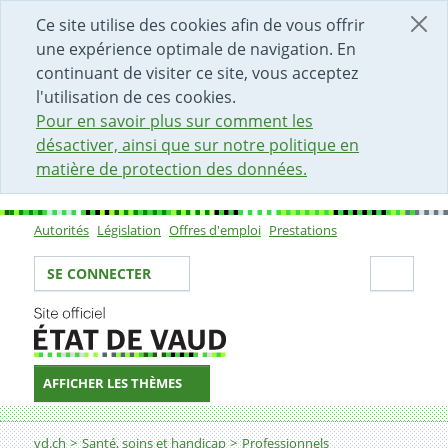
DÉBUT DU CONTENU DE LA PAGE
ACCÈS AU CHAMP DE RECHERCHE
PAGE D'ACCUEIL
FORMULAIRE DE CONTACT
Ce site utilise des cookies afin de vous offrir
une expérience optimale de navigation. En
continuant de visiter ce site, vous acceptez
l'utilisation de ces cookies.
Pour en savoir plus sur comment les
désactiver, ainsi que sur notre politique en
matière de protection des données.
Autorités
Législation
Offres d'emploi
Prestations
Sous-navigation
Votre identité
Secti
SE CONNECTER
AFFICHER LES THÈMES
Fil d'Ariane
Demander la légalisation de la signature d'un médeci
vd.ch
Santé, soins et handicap
Professionnels