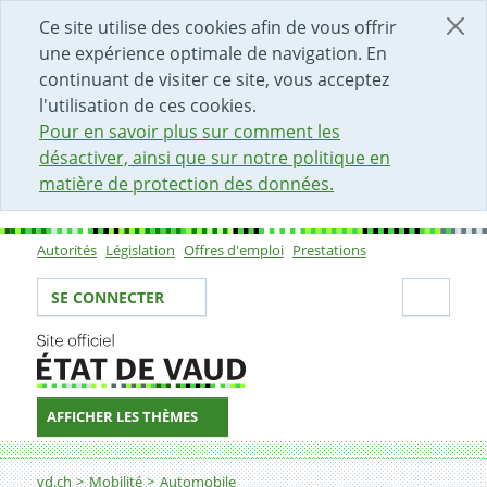
DÉBUT DU CONTENU DE LA PAGE
ACCÈS AU CHAMP DE RECHERCHE
PAGE D'ACCUEIL
FORMULAIRE DE CONTACT
Ce site utilise des cookies afin de vous offrir
une expérience optimale de navigation. En
continuant de visiter ce site, vous acceptez
l'utilisation de ces cookies.
Pour en savoir plus sur comment les
désactiver, ainsi que sur notre politique en
matière de protection des données.
Autorités
Législation
Offres d'emploi
Prestations
Sous-navigation
Votre identité
Secti
SE CONNECTER
AFFICHER LES THÈMES
Fil d'Ariane
Demander l'augmentation ou la diminution du poids to
vd.ch
Mobilité
Automobile