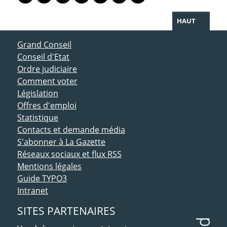
Lien vers le profil Mastodon
Lien vers le profil Bluesky
Lien vers le profil Instagram
Lien vers le profil Linkedin
Lien vers le profil Facebook
Lien vers le profil Twitter
Partager par WhatsAp
HAUT
ACCÈS DIRECT
Grand Conseil
Conseil d'Etat
Ordre judiciaire
Comment voter
Législation
Offres d'emploi
Statistique
Contacts et demande média
S'abonner à La Gazette
Réseaux sociaux et flux RSS
Mentions légales
Guide TYPO3
Intranet
SITES PARTENAIRES