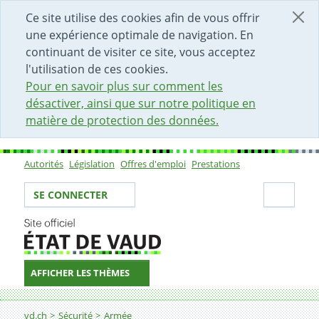
DÉBUT DU CONTENU DE LA PAGE
ACCÈS AU CHAMP DE RECHERCHE
PAGE D'ACCUEIL
FORMULAIRE DE CONTACT
Ce site utilise des cookies afin de vous offrir
une expérience optimale de navigation. En
continuant de visiter ce site, vous acceptez
l'utilisation de ces cookies.
Pour en savoir plus sur comment les
désactiver, ainsi que sur notre politique en
matière de protection des données.
Autorités
Législation
Offres d'emploi
Prestations
Sous-navigation
Votre identité
Secti
SE CONNECTER
AFFICHER LES THÈMES
Fil d'Ariane
Demander le réexamen de l'aptitude au service
vd.ch
Sécurité
Armée