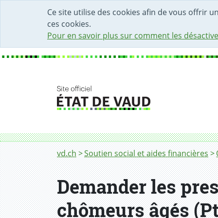
DÉBUT DU CONTENU DE LA PAGE
ACCÈS AU CHAMP DE RECHERCHE
PAGE D'ACCUEIL
FORMULAIRE DE CONTACT
Ce site utilise des cookies afin de vous offrir 
ces cookies.
Pour en savoir plus sur comment les désactive
Fil d'Ariane
Demander les prestations transitoires fédé
vd.ch
Soutien social et aides financières
Demander les prest
chômeurs âgés (Pt