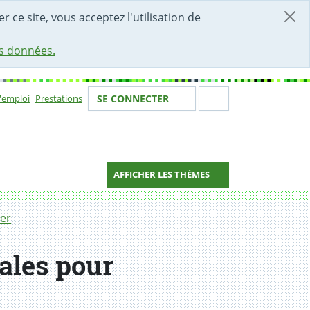
r ce site, vous acceptez l'utilisation de
es données.
Votre identité
Section de 
d'emploi
Prestations
SE CONNECTER
ion
AFFICHER LES THÈMES
der
rales pour