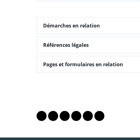
Démarches en relation
Démarches en relation
Références légales
Références légales
Pages et formulaires en relation
Pages et formulaires en relation
PARTAGER LA PAGE
Lien vers le profil Mastodon
Lien vers le profil Bluesky
Lien vers le profil Instagram
Lien vers le profil Linkedin
Lien vers le profil Fac
Lien vers le profil