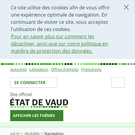
DÉBUT DU CONTENU DE LA PAGE
ACCÈS AU CHAMP DE RECHERCHE
PAGE D'ACCUEIL
FORMULAIRE DE CONTACT
Ce site utilise des cookies afin de vous offrir
une expérience optimale de navigation. En
continuant de visiter ce site, vous acceptez
l'utilisation de ces cookies.
Pour en savoir plus sur comment les
désactiver, ainsi que sur notre politique en
matière de protection des données.
Autorités
Législation
Offres d'emploi
Prestations
Sous-navigation
Votre identité
Secti
SE CONNECTER
AFFICHER LES THÈMES
Fil d'Ariane
Demander l'immatriculation d'un bateau d'occasion
vd.ch
Mobilité
Navigation