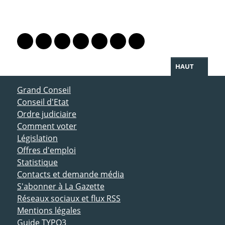
PARTAGER LA PAGE
Lien vers le profil Mastodon
Lien vers le profil Bluesky
Lien vers le profil Instagram
Lien vers le profil Linkedin
Lien vers le profil Facebook
Lien vers le profil Twitter
Partager par WhatsAp
HAUT
ACCÈS DIRECT
Grand Conseil
Conseil d'Etat
Ordre judiciaire
Comment voter
Législation
Offres d'emploi
Statistique
Contacts et demande média
S'abonner à La Gazette
Réseaux sociaux et flux RSS
Mentions légales
Guide TYPO3