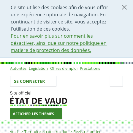
DÉBUT DU CONTENU DE LA PAGE
ACCÈS AU CHAMP DE RECHERCHE
PAGE D'ACCUEIL
FORMULAIRE DE CONTACT
Ce site utilise des cookies afin de vous offrir
une expérience optimale de navigation. En
continuant de visiter ce site, vous acceptez
l'utilisation de ces cookies.
Pour en savoir plus sur comment les
désactiver, ainsi que sur notre politique en
matière de protection des données.
Autorités
Législation
Offres d'emploi
Prestations
Sous-navigation
Votre identité
Secti
SE CONNECTER
AFFICHER LES THÈMES
Fil d'Ariane
Demander un extrait conforme d'une annotation du reg
vd.ch
Territoire et construction
Registre foncier