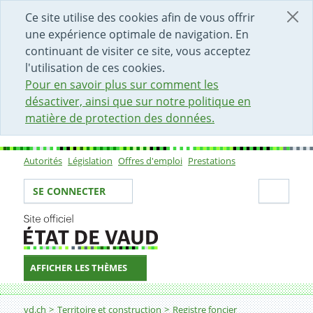
DÉBUT DU CONTENU DE LA PAGE
ACCÈS AU CHAMP DE RECHERCHE
PAGE D'ACCUEIL
FORMULAIRE DE CONTACT
Ce site utilise des cookies afin de vous offrir
une expérience optimale de navigation. En
continuant de visiter ce site, vous acceptez
l'utilisation de ces cookies.
Pour en savoir plus sur comment les
désactiver, ainsi que sur notre politique en
matière de protection des données.
Autorités
Législation
Offres d'emploi
Prestations
Sous-navigation
Votre identité
Secti
SE CONNECTER
AFFICHER LES THÈMES
Fil d'Ariane
Demander une copie du règlement PPE et des plans d'
vd.ch
Territoire et construction
Registre foncier