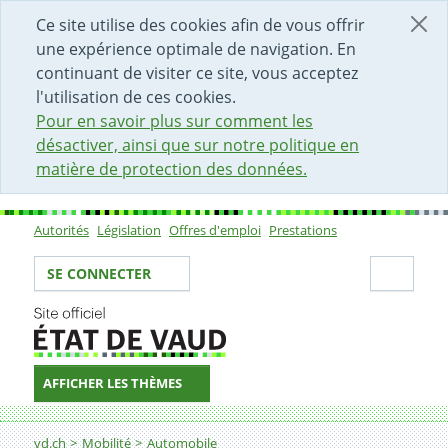
DÉBUT DU CONTENU DE LA PAGE
ACCÈS AU CHAMP DE RECHERCHE
PAGE D'ACCUEIL
FORMULAIRE DE CONTACT
Ce site utilise des cookies afin de vous offrir
une expérience optimale de navigation. En
continuant de visiter ce site, vous acceptez
l'utilisation de ces cookies.
Pour en savoir plus sur comment les
désactiver, ainsi que sur notre politique en
matière de protection des données.
Autorités
Législation
Offres d'emploi
Prestations
Sous-navigation
Votre identité
Secti
SE CONNECTER
AFFICHER LES THÈMES
Fil d'Ariane
Demander une diminution ou une augmentation de poid
vd.ch
Mobilité
Automobile