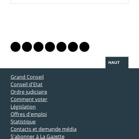
PARTAGER LA PAGE
Lien vers le profil Mastodon
Lien vers le profil Bluesky
Lien vers le profil Instagram
Lien vers le profil Linkedin
Lien vers le profil Facebook
Lien vers le profil Twitter
Partager par WhatsAp
HAUT
ACCÈS DIRECT
Grand Conseil
Conseil d'Etat
Ordre judiciaire
Comment voter
Législation
Offres d'emploi
Statistique
Contacts et demande média
S'abonner à La Gazette