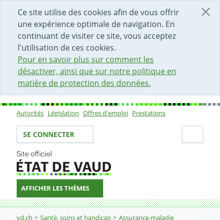
DÉBUT DU CONTENU DE LA PAGE
ACCÈS AU CHAMP DE RECHERCHE
PAGE D'ACCUEIL
FORMULAIRE DE CONTACT
Ce site utilise des cookies afin de vous offrir
une expérience optimale de navigation. En
continuant de visiter ce site, vous acceptez
l'utilisation de ces cookies.
Pour en savoir plus sur comment les
désactiver, ainsi que sur notre politique en
matière de protection des données.
Autorités
Législation
Offres d'emploi
Prestations
Sous-navigation
Votre identité
Secti
SE CONNECTER
AFFICHER LES THÈMES
Fil d'Ariane
Demander une garantie de paiement pour une hospital
vd.ch
Santé, soins et handicap
Assurance-maladie