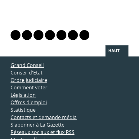
PARTAGER LA PAGE
Lien vers le profil Mastodon
Lien vers le profil Bluesky
Lien vers le profil Instagram
Lien vers le profil Linkedin
Lien vers le profil Facebook
Lien vers le profil Twitter
Partager par WhatsAp
HAUT
ACCÈS DIRECT
Grand Conseil
Conseil d'Etat
Ordre judiciaire
Comment voter
Législation
Offres d'emploi
Statistique
Contacts et demande média
S'abonner à La Gazette
Réseaux sociaux et flux RSS