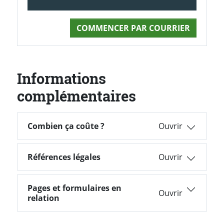
COMMENCER PAR COURRIER
Informations
complémentaires
Combien ça coûte ?
Combien ça coûte ?
Références légales
Références légales
Pages et formulaires en
Pages et formulaires en relation
relation