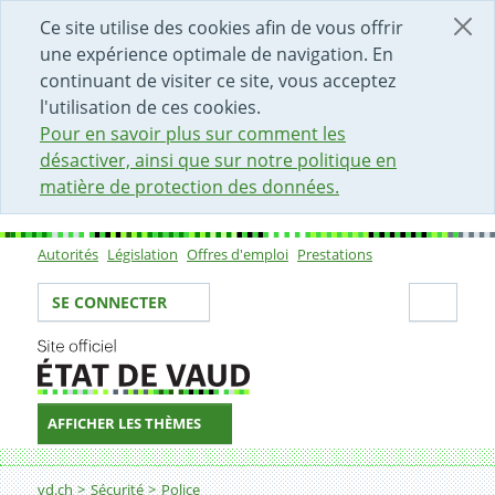
DÉBUT DU CONTENU DE LA PAGE
ACCÈS AU CHAMP DE RECHERCHE
PAGE D'ACCUEIL
FORMULAIRE DE CONTACT
Ce site utilise des cookies afin de vous offrir
une expérience optimale de navigation. En
continuant de visiter ce site, vous acceptez
l'utilisation de ces cookies.
Pour en savoir plus sur comment les
désactiver, ainsi que sur notre politique en
matière de protection des données.
Autorités
Législation
Offres d'emploi
Prestations
Sous-navigation
Votre identité
Secti
SE CONNECTER
AFFICHER LES THÈMES
Fil d'Ariane
Demander une patente de commerce d'armes
vd.ch
Sécurité
Police