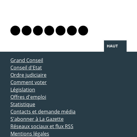
PARTAGER LA PAGE
Lien vers le profil Mastodon
Lien vers le profil Bluesky
Lien vers le profil Instagram
Lien vers le profil Linkedin
Lien vers le profil Facebook
Lien vers le profil Twitter
Partager par WhatsAp
HAUT
ACCÈS DIRECT
Grand Conseil
Conseil d'Etat
Ordre judiciaire
Comment voter
Législation
Offres d'emploi
Statistique
Contacts et demande média
S'abonner à La Gazette
Réseaux sociaux et flux RSS
Mentions légales