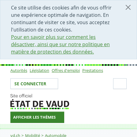
DÉBUT DU CONTENU DE LA PAGE
ACCÈS AU CHAMP DE RECHERCHE
PAGE D'ACCUEIL
FORMULAIRE DE CONTACT
Ce site utilise des cookies afin de vous offrir
une expérience optimale de navigation. En
continuant de visiter ce site, vous acceptez
l'utilisation de ces cookies.
Pour en savoir plus sur comment les
désactiver, ainsi que sur notre politique en
matière de protection des données.
Autorités
Législation
Offres d'emploi
Prestations
Sous-navigation
Votre identité
Secti
SE CONNECTER
AFFICHER LES THÈMES
Fil d'Ariane
Renoncer au permis de conduire suisse
vd.ch
Mobilité
Automobile