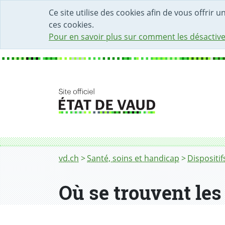
DÉBUT DU CONTENU DE LA PAGE
ACCÈS AU CHAMP DE RECHERCHE
PAGE D'ACCUEIL
FORMULAIRE DE CONTACT
Ce site utilise des cookies afin de vous offrir 
ces cookies.
Pour en savoir plus sur comment les désactive
Fil d'Ariane
Où se trouvent les différents lieux de soins
vd.ch
Santé, soins et handicap
Dispositif
Où se trouvent les