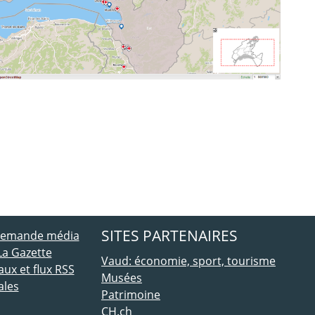
ebook
 Twitter
SITES PARTENAIRES
 demande média
La Gazette
Vaud: économie, sport, tourisme
ux et flux RSS
Musées
ales
Patrimoine
CH.ch