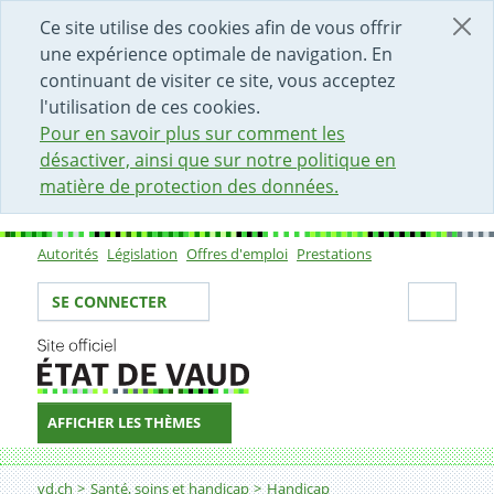
DÉBUT DU CONTENU DE LA PAGE
ACCÈS AU CHAMP DE RECHERCHE
PAGE D'ACCUEIL
FORMULAIRE DE CONTACT
Ce site utilise des cookies afin de vous offrir
une expérience optimale de navigation. En
continuant de visiter ce site, vous acceptez
l'utilisation de ces cookies.
Pour en savoir plus sur comment les
désactiver, ainsi que sur notre politique en
matière de protection des données.
Autorités
Législation
Offres d'emploi
Prestations
Sous-navigation
Votre identité
Secti
SE CONNECTER
AFFICHER LES THÈMES
Fil d'Ariane
COREV
vd.ch
Santé, soins et handicap
Handicap