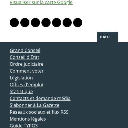
Visualiser sur la carte Google
PARTAGER LA PAGE
Lien vers le profil Mastodon
Lien vers le profil Bluesky
Lien vers le profil Instagram
Lien vers le profil Linkedin
Lien vers le profil Facebook
Lien vers le profil Twitter
Partager par WhatsAp
HAUT
ACCÈS DIRECT
Grand Conseil
Conseil d'Etat
Ordre judiciaire
Comment voter
Législation
Offres d'emploi
Statistique
Contacts et demande média
S'abonner à La Gazette
Réseaux sociaux et flux RSS
Mentions légales
Guide TYPO3