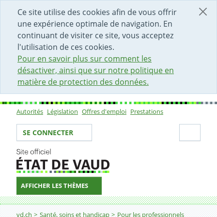
DÉBUT DU CONTENU DE LA PAGE
ACCÈS AU CHAMP DE RECHERCHE
PAGE D'ACCUEIL
FORMULAIRE DE CONTACT
Ce site utilise des cookies afin de vous offrir
une expérience optimale de navigation. En
continuant de visiter ce site, vous acceptez
l'utilisation de ces cookies.
Pour en savoir plus sur comment les
désactiver, ainsi que sur notre politique en
matière de protection des données.
Autorités
Législation
Offres d'emploi
Prestations
Sous-navigation
Votre identité
Secti
SE CONNECTER
AFFICHER LES THÈMES
Fil d'Ariane
Lauréat-e-s 2026 des Flammes des soins infirmiers vau
vd.ch
Santé, soins et handicap
Pour les professionnels