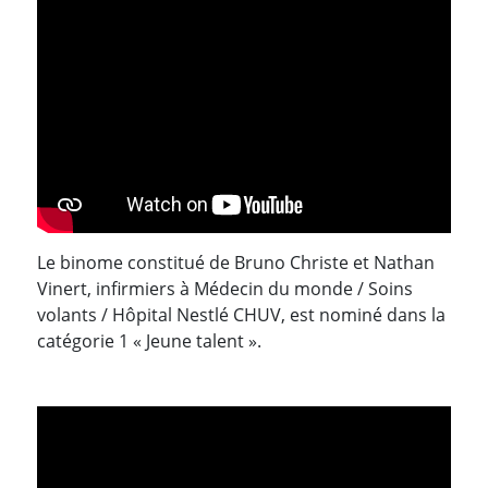
Le binome constitué de Bruno Christe et Nathan
Vinert, infirmiers à Médecin du monde / Soins
volants / Hôpital Nestlé CHUV, est nominé dans la
catégorie 1 « Jeune talent ».