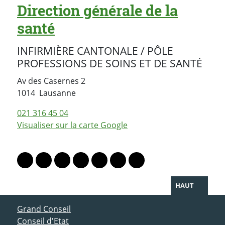
Direction générale de la
santé
INFIRMIÈRE CANTONALE / PÔLE
PROFESSIONS DE SOINS ET DE SANTÉ
Av des Casernes 2
Suisse
1014
Lausanne
021 316 45 04
Visualiser sur la carte Google
PARTAGER LA PAGE
Lien vers le profil Mastodon
Lien vers le profil Bluesky
Lien vers le profil Instagram
Lien vers le profil Linkedin
Lien vers le profil Facebook
Lien vers le profil Twitter
Partager par WhatsAp
HAUT
ACCÈS DIRECT
Grand Conseil
Conseil d'Etat