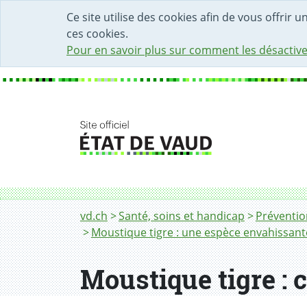
DÉBUT DU CONTENU DE LA PAGE
ACCÈS AU CHAMP DE RECHERCHE
PAGE D'ACCUEIL
FORMULAIRE DE CONTACT
Ce site utilise des cookies afin de vous offrir 
ces cookies.
Pour en savoir plus sur comment les désactive
Fil d'Ariane
Moustique tigre : ce qu’il faut savoir
vd.ch
Santé, soins et handicap
Préventio
Moustique tigre : une espèce envahissante
Moustique tigre : c