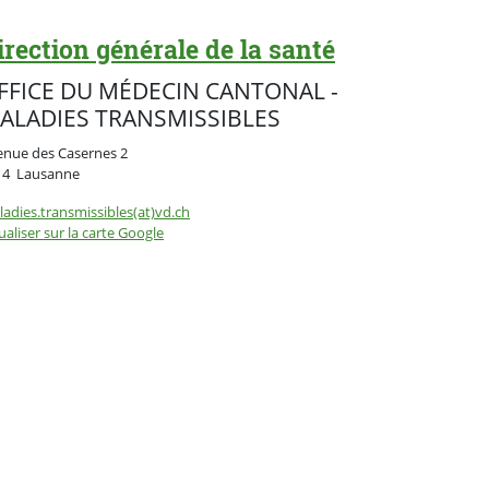
irection générale de la santé
FFICE DU MÉDECIN CANTONAL -
ALADIES TRANSMISSIBLES
enue des Casernes 2
Suisse
14
Lausanne
adies.transmissibles(at)vd.ch
ualiser sur la carte Google