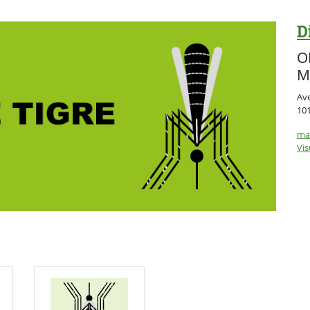
D
O
M
Av
10
mal
Vis