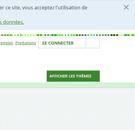
r ce site, vous acceptez l'utilisation de
es données.
Votre identité
Section de 
d'emploi
Prestations
SE CONNECTER
ion
AFFICHER LES THÈMES