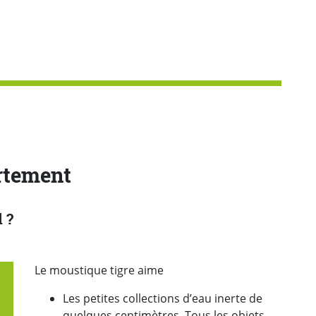
rtement
l ?
Le moustique tigre aime
Les petites collections d’eau inerte de
quelques centimètres. Tous les objets