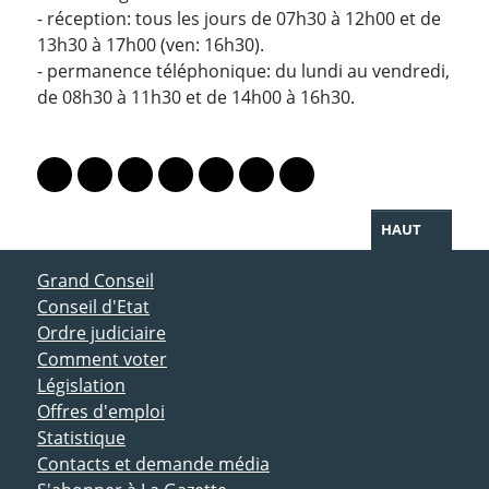
- réception: tous les jours de 07h30 à 12h00 et de
13h30 à 17h00 (ven: 16h30).
- permanence téléphonique: du lundi au vendredi,
de 08h30 à 11h30 et de 14h00 à 16h30.
PARTAGER LA PAGE
Lien vers le profil Mastodon
Lien vers le profil Bluesky
Lien vers le profil Instagram
Lien vers le profil Linkedin
Lien vers le profil Facebook
Lien vers le profil Twitter
Partager par WhatsAp
HAUT
ACCÈS DIRECT
Grand Conseil
Conseil d'Etat
Ordre judiciaire
Comment voter
Législation
Offres d'emploi
Statistique
Contacts et demande média