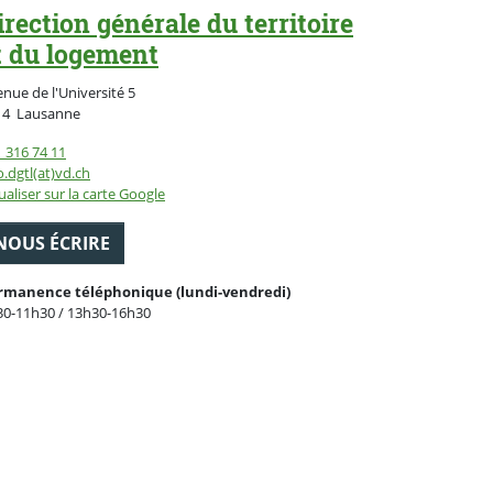
irection générale du territoire
t du logement
nue de l'Université 5
Suisse
14
Lausanne
 316 74 11
o.dgtl(at)vd.ch
ualiser sur la carte Google
NOUS ÉCRIRE
rmanence téléphonique (lundi-vendredi)
30-11h30 / 13h30-16h30