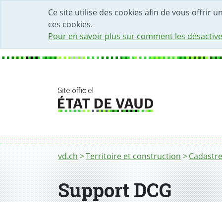
DÉBUT DU CONTENU DE LA PAGE
ACCÈS AU CHAMP DE RECHERCHE
PAGE D'ACCUEIL
FORMULAIRE DE CONTACT
Ce site utilise des cookies afin de vous offrir 
ces cookies.
Pour en savoir plus sur comment les désactive
Fil d'Ariane
Support
vd.ch
Territoire et construction
Cadastre
Support DCG