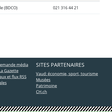
le (BDCO)
021 316 44 21
ebook
 Twitter
SITES PARTENAIRES
 demande média
La Gazette
Vaud: économie, sport, tourisme
ux et flux RSS
Musées
ales
Patrimoine
CH.ch