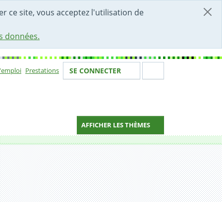
r ce site, vous acceptez l'utilisation de
es données.
Votre identité
Section de 
d'emploi
Prestations
SE CONNECTER
ion
AFFICHER LES THÈMES