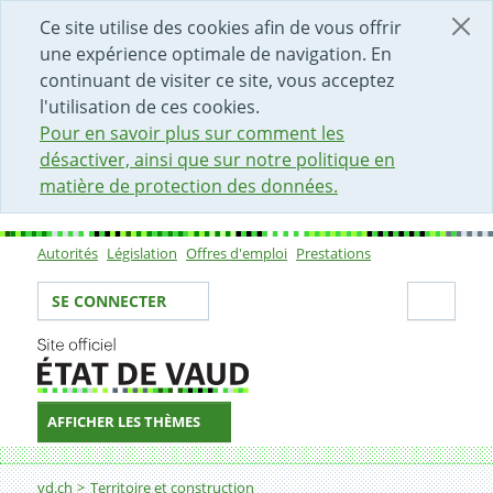
DÉBUT DU CONTENU DE LA PAGE
ACCÈS AU CHAMP DE RECHERCHE
PAGE D'ACCUEIL
FORMULAIRE DE CONTACT
Ce site utilise des cookies afin de vous offrir
une expérience optimale de navigation. En
continuant de visiter ce site, vous acceptez
l'utilisation de ces cookies.
Pour en savoir plus sur comment les
désactiver, ainsi que sur notre politique en
matière de protection des données.
Autorités
Législation
Offres d'emploi
Prestations
Sous-navigation
Votre identité
Secti
SE CONNECTER
AFFICHER LES THÈMES
Fil d'Ariane
Observatoire du logement
vd.ch
Territoire et construction