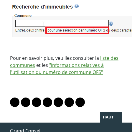
Pour en savoir plus, veuillez consulter la
liste des
communes
et les
"informations relatives à
l'utilisation du numéro de commune OFS"
PARTAGER LA PAGE
Lien vers le profil Mastodon
Lien vers le profil Bluesky
Lien vers le profil Instagram
Lien vers le profil Linkedin
Lien vers le profil Facebook
Lien vers le profil Twitter
Partager par WhatsAp
HAUT
ACCÈS DIRECT
Grand Conseil