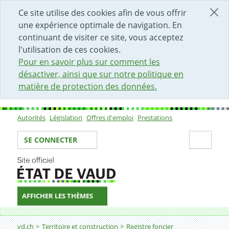
DÉBUT DU CONTENU DE LA PAGE
ACCÈS AU CHAMP DE RECHERCHE
PAGE D'ACCUEIL
FORMULAIRE DE CONTACT
Ce site utilise des cookies afin de vous offrir
une expérience optimale de navigation. En
continuant de visiter ce site, vous acceptez
l'utilisation de ces cookies.
Pour en savoir plus sur comment les
désactiver, ainsi que sur notre politique en
matière de protection des données.
Autorités
Législation
Offres d'emploi
Prestations
Sous-navigation
Votre identité
Secti
SE CONNECTER
AFFICHER LES THÈMES
Fil d'Ariane
Informations pour les abonnés à Intercapi
vd.ch
Territoire et construction
Registre foncier