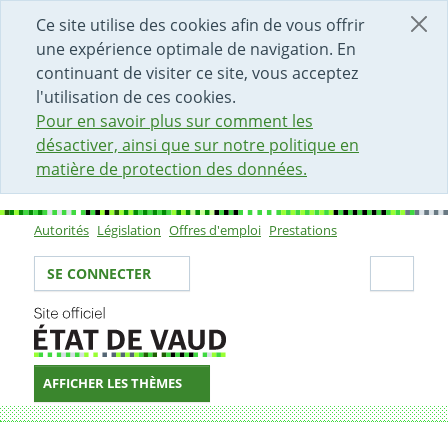
DÉBUT DU CONTENU DE LA PAGE
ACCÈS AU CHAMP DE RECHERCHE
PAGE D'ACCUEIL
FORMULAIRE DE CONTACT
Ce site utilise des cookies afin de vous offrir
une expérience optimale de navigation. En
continuant de visiter ce site, vous acceptez
l'utilisation de ces cookies.
Pour en savoir plus sur comment les
désactiver, ainsi que sur notre politique en
matière de protection des données.
Autorités
Législation
Offres d'emploi
Prestations
Sous-navigation
Votre identité
Secti
SE CONNECTER
AFFICHER LES THÈMES