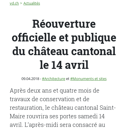
Fil d'Ariane
Réouverture officielle et publique du château cantonal l
vd.ch
Actualités
Réouverture
officielle et publique
du château cantonal
le 14 avril
Publié le
Catégorie :
09.04.2018
-
Architecture
et
Monuments et sites
Après deux ans et quatre mois de
travaux de conservation et de
restauration, le château cantonal Saint-
Maire rouvrira ses portes samedi 14
avril. L’après-midi sera consacré au