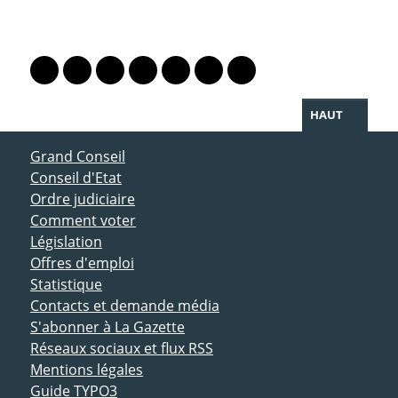
PARTAGER LA PAGE
Lien vers le profil Mastodon
Lien vers le profil Bluesky
Lien vers le profil Instagram
Lien vers le profil Linkedin
Lien vers le profil Facebook
Lien vers le profil Twitter
Partager par WhatsAp
HAUT
ACCÈS DIRECT
Grand Conseil
Conseil d'Etat
Ordre judiciaire
Comment voter
Législation
Offres d'emploi
Statistique
Contacts et demande média
S'abonner à La Gazette
Réseaux sociaux et flux RSS
Mentions légales
Guide TYPO3