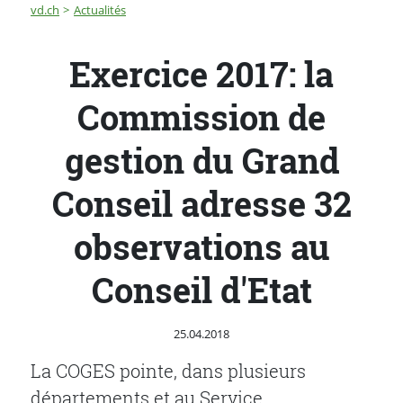
Fil d'Ariane
Exercice 2017: la Commission de gestion du Grand Cons
vd.ch
Actualités
Exercice 2017: la
Commission de
gestion du Grand
Conseil adresse 32
observations au
Conseil d'Etat
Publié le
25.04.2018
La COGES pointe, dans plusieurs
départements et au Service