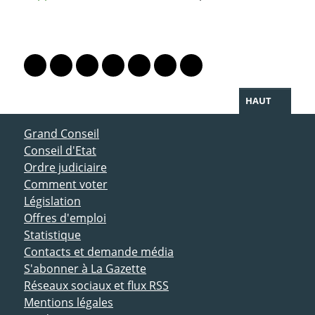
PARTAGER LA PAGE
Lien vers le profil Mastodon
Lien vers le profil Bluesky
Lien vers le profil Instagram
Lien vers le profil Linkedin
Lien vers le profil Facebook
Lien vers le profil Twitter
Partager par WhatsAp
HAUT
ACCÈS DIRECT
Grand Conseil
Conseil d'Etat
Ordre judiciaire
Comment voter
Législation
Offres d'emploi
Statistique
Contacts et demande média
S'abonner à La Gazette
Réseaux sociaux et flux RSS
Mentions légales