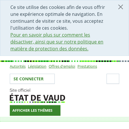
DÉBUT DU CONTENU DE LA PAGE
ACCÈS AU CHAMP DE RECHERCHE
PAGE D'ACCUEIL
FORMULAIRE DE CONTACT
Ce site utilise des cookies afin de vous offrir
une expérience optimale de navigation. En
continuant de visiter ce site, vous acceptez
l'utilisation de ces cookies.
Pour en savoir plus sur comment les
désactiver, ainsi que sur notre politique en
matière de protection des données.
Autorités
Législation
Offres d'emploi
Prestations
Sous-navigation
Votre identité
Secti
SE CONNECTER
AFFICHER LES THÈMES