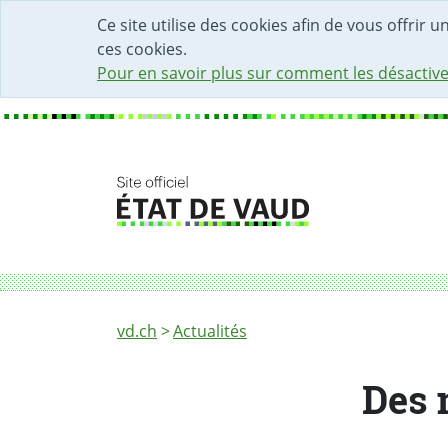
DÉBUT DU CONTENU DE LA PAGE
ACCÈS AU CHAMP DE RECHERCHE
PAGE D'ACCUEIL
FORMULAIRE DE CONTACT
Ce site utilise des cookies afin de vous offrir 
ces cookies.
Pour en savoir plus sur comment les désactive
Fil d'Ariane
Des mesures pour renforcer l’école obligato
vd.ch
Actualités
Des 