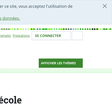
r ce site, vous acceptez l'utilisation de
es données.
Votre identité
Section de 
d'emploi
Prestations
SE CONNECTER
ion
AFFICHER LES THÈMES
école