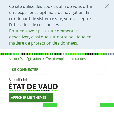
DÉBUT DU CONTENU DE LA PAGE
ACCÈS AU CHAMP DE RECHERCHE
PAGE D'ACCUEIL
FORMULAIRE DE CONTACT
Ce site utilise des cookies afin de vous offrir
une expérience optimale de navigation. En
continuant de visiter ce site, vous acceptez
l'utilisation de ces cookies.
Pour en savoir plus sur comment les
désactiver, ainsi que sur notre politique en
matière de protection des données.
Autorités
Législation
Offres d'emploi
Prestations
Sous-navigation
Votre identité
Secti
SE CONNECTER
AFFICHER LES THÈMES