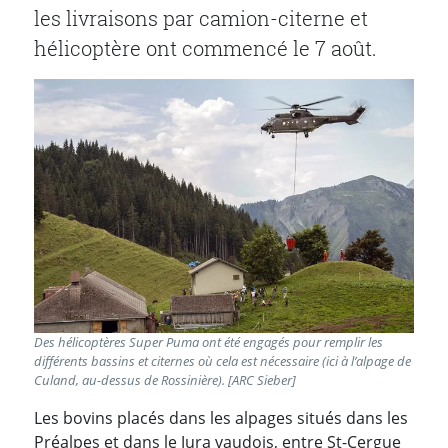
les livraisons par camion-citerne et
hélicoptère ont commencé le 7 août.
Des hélicoptères Super Puma ont été engagés pour remplir les
différents bassins et citernes où cela est nécessaire (ici à l’alpage de
Culand, au-dessus de Rossinière). [ARC Sieber]
Les bovins placés dans les alpages situés dans les
Préalpes et dans le Jura vaudois, entre St-Cergue