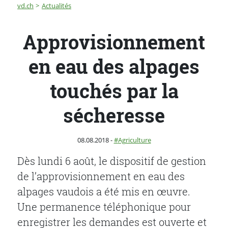
Fil d'Ariane
Approvisionnement en eau des alpages touchés par la
vd.ch
Actualités
Approvisionnement
en eau des alpages
touchés par la
sécheresse
Publié le
Catégorie :
08.08.2018
-
Agriculture
Dès lundi 6 août, le dispositif de gestion
de l’approvisionnement en eau des
alpages vaudois a été mis en œuvre.
Une permanence téléphonique pour
enregistrer les demandes est ouverte et