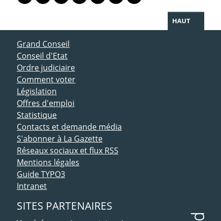
Lien vers le profil Mastodon
Lien vers le profil Bluesky
Lien vers le profil Instagram
Lien vers le profil Linkedin
Lien vers le profil Facebook
Lien vers le profil Twitter
Partager par WhatsAp
HAUT
ACCÈS DIRECT
Grand Conseil
Conseil d'Etat
Ordre judiciaire
Comment voter
Législation
Offres d'emploi
Statistique
Contacts et demande média
S'abonner à La Gazette
Réseaux sociaux et flux RSS
Mentions légales
Guide TYPO3
Intranet
SITES PARTENAIRES