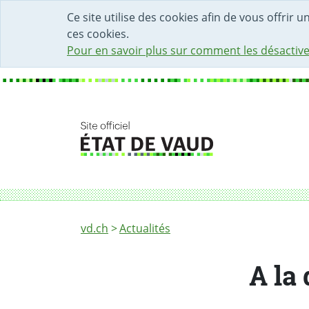
DÉBUT DU CONTENU DE LA PAGE
ACCÈS AU CHAMP DE RECHERCHE
PAGE D'ACCUEIL
FORMULAIRE DE CONTACT
Ce site utilise des cookies afin de vous offrir 
ces cookies.
Pour en savoir plus sur comment les désactive
Fil d'Ariane
A la découverte du nouveau Musée cantonal
vd.ch
Actualités
A la