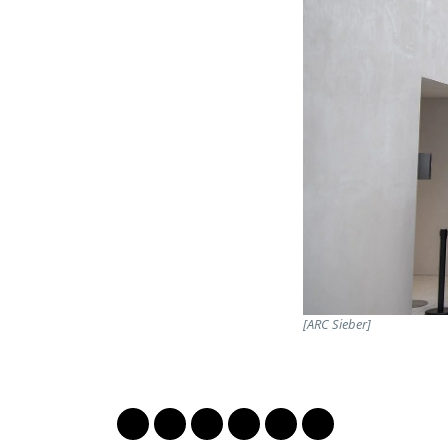
[ARC Sieber]
PARTAGER LA PAGE
Lien vers le profil Mastodon
Lien vers le profil Bluesky
Lien vers le profil Instagram
Lien vers le profil Linkedin
Lien vers le profil Fac
Lien vers le profil