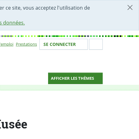
r ce site, vous acceptez l'utilisation de
es données.
Votre identité
Section de 
d'emploi
Prestations
SE CONNECTER
ion
AFFICHER LES THÈMES
Musée