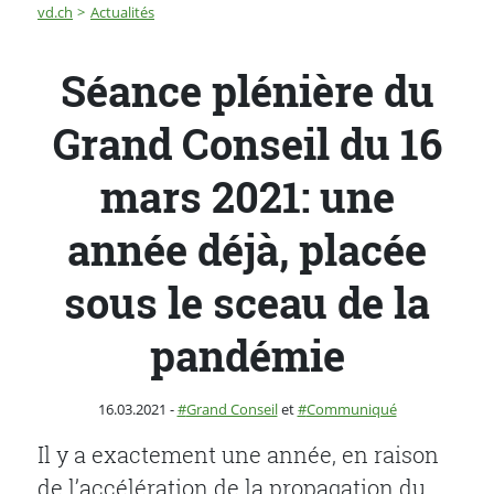
Fil d'Ariane
Séance plénière du Grand Conseil du 16 mars 2021: une
vd.ch
Actualités
Séance plénière du
Grand Conseil du 16
mars 2021: une
année déjà, placée
sous le sceau de la
pandémie
Publié le
Catégorie :
16.03.2021
-
Grand Conseil
et
Communiqué
Il y a exactement une année, en raison
de l’accélération de la propagation du