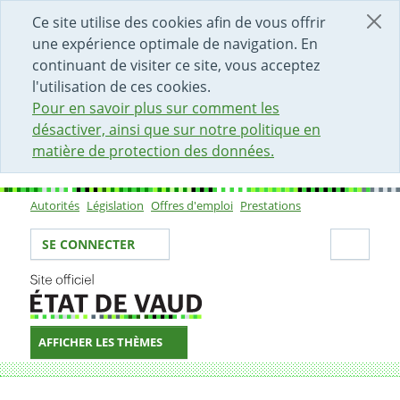
DÉBUT DU CONTENU DE LA PAGE
ACCÈS AU CHAMP DE RECHERCHE
PAGE D'ACCUEIL
FORMULAIRE DE CONTACT
Ce site utilise des cookies afin de vous offrir
une expérience optimale de navigation. En
continuant de visiter ce site, vous acceptez
l'utilisation de ces cookies.
Pour en savoir plus sur comment les
désactiver, ainsi que sur notre politique en
matière de protection des données.
Autorités
Législation
Offres d'emploi
Prestations
Sous-navigation
Votre identité
Secti
SE CONNECTER
AFFICHER LES THÈMES