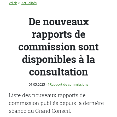
Fil d'Ariane
De nouveaux rapports de commission sont disponibles 
vd.ch
Actualités
De nouveaux
rapports de
commission sont
disponibles à la
consultation
Publié le
Catégorie :
01.05.2025
-
Rapport de commissions
Liste des nouveaux rapports de
commission publiés depuis la dernière
séance du Grand Conseil.