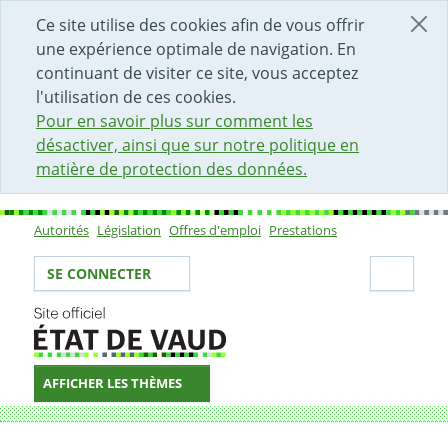
DÉBUT DU CONTENU DE LA PAGE
ACCÈS AU CHAMP DE RECHERCHE
PAGE D'ACCUEIL
FORMULAIRE DE CONTACT
Ce site utilise des cookies afin de vous offrir
une expérience optimale de navigation. En
continuant de visiter ce site, vous acceptez
l'utilisation de ces cookies.
Pour en savoir plus sur comment les
désactiver, ainsi que sur notre politique en
matière de protection des données.
Autorités
Législation
Offres d'emploi
Prestations
Sous-navigation
Votre identité
Secti
SE CONNECTER
AFFICHER LES THÈMES