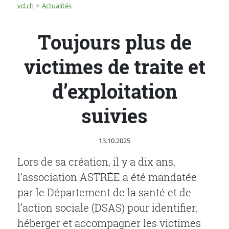
Fil d'Ariane
Toujours plus de victimes de traite et d’exploitation sui
vd.ch
Actualités
Toujours plus de
victimes de traite et
d’exploitation
suivies
Publié le
13.10.2025
Lors de sa création, il y a dix ans,
l’association ASTRÉE a été mandatée
par le Département de la santé et de
l’action sociale (DSAS) pour identifier,
héberger et accompagner les victimes