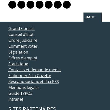
Lien vers le profil Mastodon
Lien vers le profil Bluesky
Lien vers le profil Instagram
Lien vers le profil Linkedin
Lien vers le profil Facebook
Lien vers le profil Twitter
Partager par WhatsAp
HAUT
ACCÈS DIRECT
Grand Conseil
Conseil d'Etat
Ordre judiciaire
Comment voter
Législation
Offres d'emploi
Statistique
Contacts et demande média
S'abonner à La Gazette
Réseaux sociaux et flux RSS
Mentions légales
Guide TYPO3
Intranet
SITES PARTENAIRES