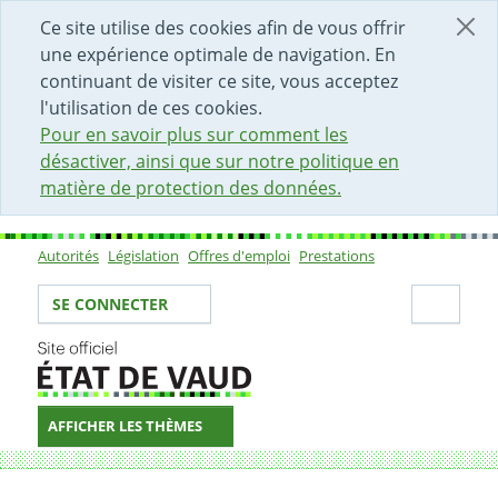
DÉBUT DU CONTENU DE LA PAGE
ACCÈS AU CHAMP DE RECHERCHE
PAGE D'ACCUEIL
FORMULAIRE DE CONTACT
Ce site utilise des cookies afin de vous offrir
une expérience optimale de navigation. En
continuant de visiter ce site, vous acceptez
l'utilisation de ces cookies.
Pour en savoir plus sur comment les
désactiver, ainsi que sur notre politique en
matière de protection des données.
Autorités
Législation
Offres d'emploi
Prestations
Sous-navigation
Votre identité
Secti
SE CONNECTER
AFFICHER LES THÈMES