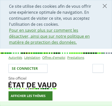
DÉBUT DU CONTENU DE LA PAGE
ACCÈS AU CHAMP DE RECHERCHE
PAGE D'ACCUEIL
FORMULAIRE DE CONTACT
Ce site utilise des cookies afin de vous offrir
une expérience optimale de navigation. En
continuant de visiter ce site, vous acceptez
l'utilisation de ces cookies.
Pour en savoir plus sur comment les
désactiver, ainsi que sur notre politique en
matière de protection des données.
Autorités
Législation
Offres d'emploi
Prestations
Sous-navigation
Votre identité
Secti
SE CONNECTER
AFFICHER LES THÈMES