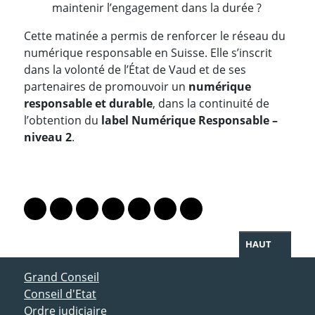
maintenir l’engagement dans la durée ?
Cette matinée a permis de renforcer le réseau du
numérique responsable en Suisse. Elle s’inscrit
dans la volonté de l’État de Vaud et de ses
partenaires de promouvoir un
numérique
responsable et durable
, dans la continuité de
l’obtention du
label Numérique Responsable –
niveau 2
.
PARTAGER LA PAGE
Lien vers le profil Mastodon
Lien vers le profil Bluesky
Lien vers le profil Instagram
Lien vers le profil Linkedin
Lien vers le profil Facebook
Lien vers le profil Twitter
Partager par WhatsAp
HAUT
ACCÈS DIRECT
Grand Conseil
Conseil d'Etat
Ordre judiciaire