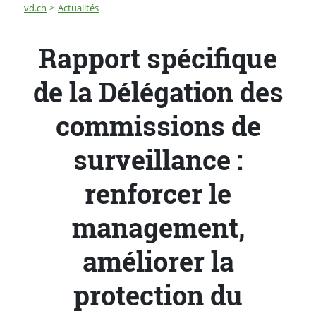
Fil d'Ariane
Rapport spécifique de la Délégation des commissions de
vd.ch
Actualités
Rapport spécifique
de la Délégation des
commissions de
surveillance :
renforcer le
management,
améliorer la
protection du