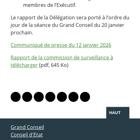
membres de l’Exécutif.
Le rapport de la Délégation sera porté à l’ordre du
jour de la séance du Grand Conseil du 20 janvier
prochain.
Communiqué de presse du 12 janvier 2026
Rapport de la commission de surveillance à
télécharger
(pdf, 645 Ko)
PARTAGER LA PAGE
Lien vers le profil Mastodon
Lien vers le profil Bluesky
Lien vers le profil Instagram
Lien vers le profil Linkedin
Lien vers le profil Facebook
Lien vers le profil Twitter
Partager par WhatsAp
HAUT
ACCÈS DIRECT
Grand Conseil
Conseil d'Etat