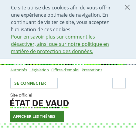
DÉBUT DU CONTENU DE LA PAGE
ACCÈS AU CHAMP DE RECHERCHE
PAGE D'ACCUEIL
FORMULAIRE DE CONTACT
Ce site utilise des cookies afin de vous offrir
une expérience optimale de navigation. En
continuant de visiter ce site, vous acceptez
l'utilisation de ces cookies.
Pour en savoir plus sur comment les
désactiver, ainsi que sur notre politique en
matière de protection des données.
Autorités
Législation
Offres d'emploi
Prestations
Sous-navigation
Votre identité
Secti
SE CONNECTER
AFFICHER LES THÈMES