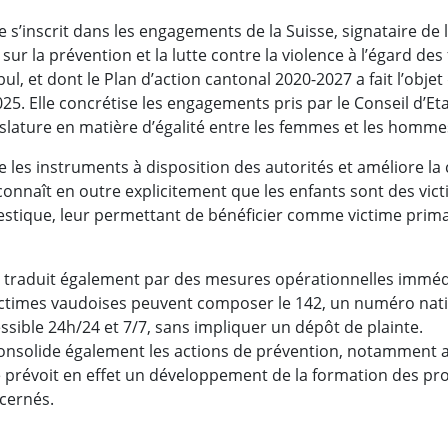
le s’inscrit dans les engagements de la Suisse, signataire de
 sur la prévention et la lutte contre la violence à l’égard de
l, et dont le Plan d’action cantonal 2020-2027 a fait l’objet
25. Elle concrétise les engagements pris par le Conseil d’Eta
lature en matière d’égalité entre les femmes et les homme
 les instruments à disposition des autorités et améliore la
reconnaît en outre explicitement que les enfants sont des vic
estique, leur permettant de bénéficier comme victime primai
e traduit également par des mesures opérationnelles immédi
victimes vaudoises peuvent composer le 142, un numéro natio
essible 24h/24 et 7/7, sans impliquer un dépôt de plainte.
 consolide également les actions de prévention, notamment 
e prévoit en effet un développement de la formation des pro
cernés.