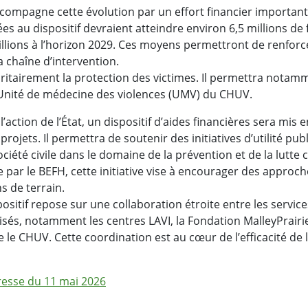
accompagne cette évolution par un effort financier importan
es au dispositif devraient atteindre environ 6,5 millions de
llions à l’horizon 2029. Ces moyens permettront de renforce
a chaîne d’intervention.
ioritairement la protection des victimes. Il permettra notam
Unité de médecine des violences (UMV) du CHUV.
action de l’État, un dispositif d’aides financières sera mis e
projets. Il permettra de soutenir des initiatives d’utilité pu
ociété civile dans le domaine de la prévention et de la lutte 
par le BEFH, cette initiative vise à encourager des approch
s de terrain.
spositif repose sur une collaboration étroite entre les services
isés, notamment les centres LAVI, la Fondation MalleyPrairie 
ue le CHUV. Cette coordination est au cœur de l’efficacité de
esse du 11 mai 2026