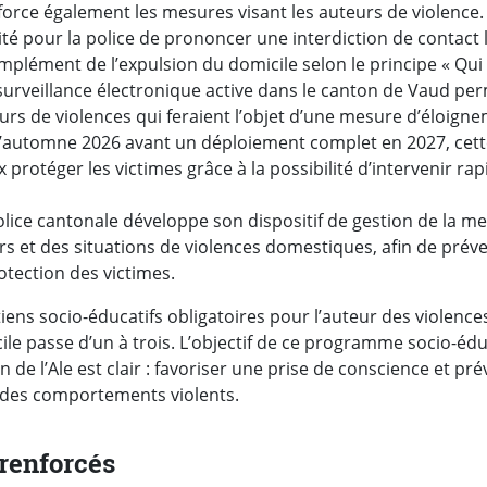
nforce également les mesures visant les auteurs de violence. 
ité pour la police de prononcer une interdiction de contact 
mplément de l’expulsion du domicile selon le principe « Qui f
 surveillance électronique active dans le canton de Vaud pe
urs de violences qui feraient l’objet d’une mesure d’éloigne
 l’automne 2026 avant un déploiement complet en 2027, cett
protéger les victimes grâce à la possibilité d’intervenir r
olice cantonale développe son dispositif de gestion de la me
s et des situations de violences domestiques, afin de préven
otection des victimes.
ens socio-éducatifs obligatoires pour l’auteur des violenc
le passe d’un à trois. L’objectif de ce programme socio-éd
 de l’Ale est clair : favoriser une prise de conscience et pré
 des comportements violents.
renforcés