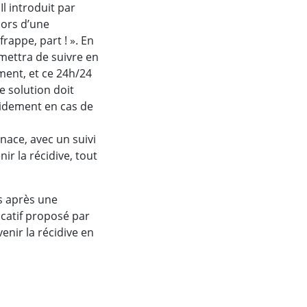
Il introduit par
lors d’une
rappe, part ! ». En
rmettra de suivre en
ment, et ce 24h/24
e solution doit
apidement en cas de
nace, avec un suivi
ir la récidive, tout
es après une
ucatif proposé par
venir la récidive en