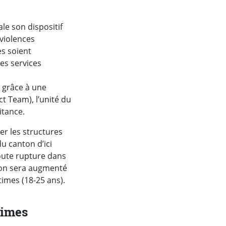
le son dispositif
violences
es soient
es services
 grâce à une
 Team), l’unité du
itance.
er les structures
u canton d’ici
oute rupture dans
tion sera augmenté
times (18-25 ans).
times