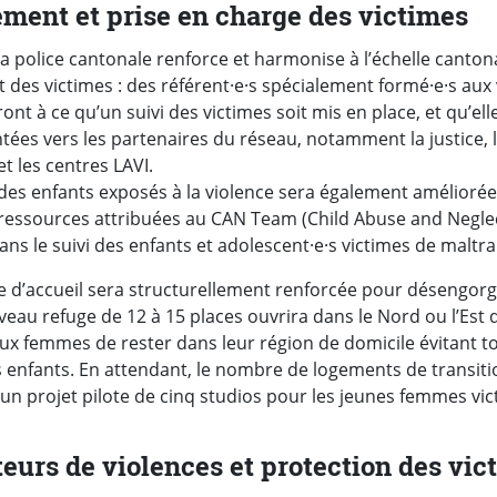
ent et prise en charge des victimes
la police cantonale renforce et harmonise à l’échelle cantona
es victimes : des référent·e·s spécialement formé·e·s aux 
ont à ce qu’un suivi des victimes soit mis en place, et qu’ell
ées vers les partenaires du réseau, notamment la justice, l
t les centres LAVI.
 des enfants exposés à la violence sera également améliorée
essources attribuées au CAN Team (Child Abuse and Neglect
ns le suivi des enfants et adolescent·e·s victimes de maltra
ffre d’accueil sera structurellement renforcée pour désengorg
veau refuge de 12 à 15 places ouvrira dans le Nord ou l’Est d
ux femmes de rester dans leur région de domicile évitant t
urs enfants. En attendant, le nombre de logements de transi
un projet pilote de cinq studios pour les jeunes femmes vic
teurs de violences et protection des vic