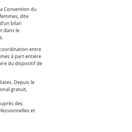
 la Convention du
s femmes, dite
 d’un bilan
t dans le
s.
 coordination entre
times à part entière
re du dispositif de
ates. Depuis le
nal gratuit,
auprès des
fessionnelles et