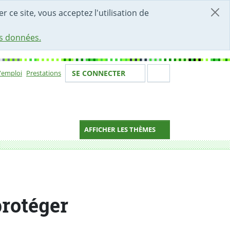
r ce site, vous acceptez l'utilisation de
es données.
Votre identité
Section de 
d'emploi
Prestations
SE CONNECTER
ion
AFFICHER LES THÈMES
protéger