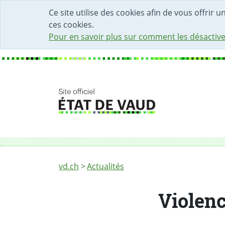
DÉBUT DU CONTENU DE LA PAGE
ACCÈS AU CHAMP DE RECHERCHE
PAGE D'ACCUEIL
FORMULAIRE DE CONTACT
Ce site utilise des cookies afin de vous offrir 
ces cookies.
Pour en savoir plus sur comment les désactive
Fil d'Ariane
Violences domestiques : mieux protéger et 
vd.ch
Actualités
Violenc