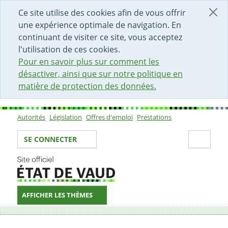
DÉBUT DU CONTENU DE LA PAGE
ACCÈS AU CHAMP DE RECHERCHE
PAGE D'ACCUEIL
FORMULAIRE DE CONTACT
Ce site utilise des cookies afin de vous offrir
une expérience optimale de navigation. En
continuant de visiter ce site, vous acceptez
l'utilisation de ces cookies.
Pour en savoir plus sur comment les
désactiver, ainsi que sur notre politique en
matière de protection des données.
Autorités
Législation
Offres d'emploi
Prestations
Sous-navigation
Votre identité
Secti
SE CONNECTER
AFFICHER LES THÈMES