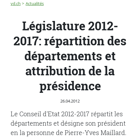
Fil d'Ariane
Législature 2012-2017: répartition des départements et
vd.ch
Actualités
Législature 2012-
2017: répartition des
départements et
attribution de la
présidence
Publié le
26.04.2012
Le Conseil d'Etat 2012-2017 répartit les
départements et désigne son président
en la personne de Pierre-Yves Maillard.