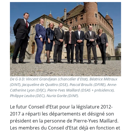
De G à D: Vincent Grandjean (chancelier d'Etat), Béatrice Métraux
(DINT), Jacqueline de Quattro (DSE), Pascal Broulis (DFIRE), Anne-
Catherine Lyon (DFJC), Pierre-Yves Maillard (DSAS + présidence),
Philippe Leuba (DEC), Nuria Gorite (DINF).
Le futur Conseil d’Etat pour la législature 2012-
2017 a réparti les départements et désigné son
président en la personne de Pierre-Yves Maillard.
Les membres du Conseil d’Etat déjà en fonction et