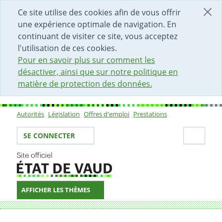
DÉBUT DU CONTENU DE LA PAGE
ACCÈS AU CHAMP DE RECHERCHE
PAGE D'ACCUEIL
FORMULAIRE DE CONTACT
Ce site utilise des cookies afin de vous offrir
une expérience optimale de navigation. En
continuant de visiter ce site, vous acceptez
l'utilisation de ces cookies.
Pour en savoir plus sur comment les
désactiver, ainsi que sur notre politique en
matière de protection des données.
Autorités
Législation
Offres d'emploi
Prestations
Sous-navigation
Votre identité
Secti
SE CONNECTER
AFFICHER LES THÈMES