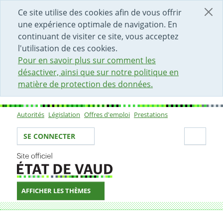
DÉBUT DU CONTENU DE LA PAGE
ACCÈS AU CHAMP DE RECHERCHE
PAGE D'ACCUEIL
FORMULAIRE DE CONTACT
Ce site utilise des cookies afin de vous offrir
une expérience optimale de navigation. En
continuant de visiter ce site, vous acceptez
l'utilisation de ces cookies.
Pour en savoir plus sur comment les
désactiver, ainsi que sur notre politique en
matière de protection des données.
Autorités
Législation
Offres d'emploi
Prestations
Sous-navigation
Votre identité
Secti
SE CONNECTER
AFFICHER LES THÈMES