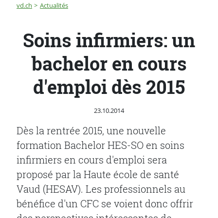
Fil d'Ariane
Soins infirmiers: un bachelor en cours d'emploi dès 20
vd.ch
Actualités
Soins infirmiers: un
bachelor en cours
d'emploi dès 2015
Publié le
23.10.2014
Dès la rentrée 2015, une nouvelle
formation Bachelor HES-SO en soins
infirmiers en cours d'emploi sera
proposé par la Haute école de santé
Vaud (HESAV). Les professionnels au
bénéfice d'un CFC se voient donc offrir