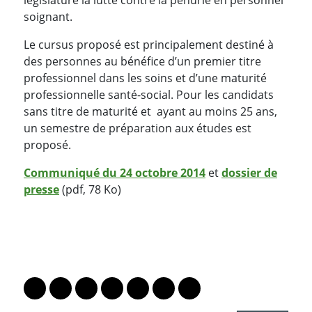
soignant.
Le cursus proposé est principalement destiné à
des personnes au bénéfice d’un premier titre
professionnel dans les soins et d’une maturité
professionnelle santé-social. Pour les candidats
sans titre de maturité et ayant au moins 25 ans,
un semestre de préparation aux études est
proposé.
Communiqué du 24 octobre 2014
et
dossier de
presse
(pdf, 78 Ko)
PARTAGER LA PAGE
Lien vers le profil Mastodon
Lien vers le profil Bluesky
Lien vers le profil Instagram
Lien vers le profil Linkedin
Lien vers le profil Facebook
Lien vers le profil Twitter
Partager par WhatsAp