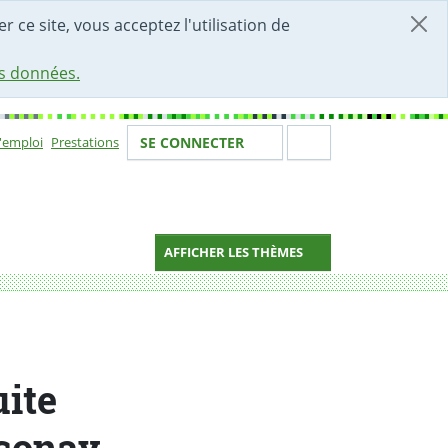
r ce site, vous acceptez l'utilisation de
es données.
Votre identité
Section de 
d'emploi
Prestations
SE CONNECTER
ion
AFFICHER LES THÈMES
ite
ssonay