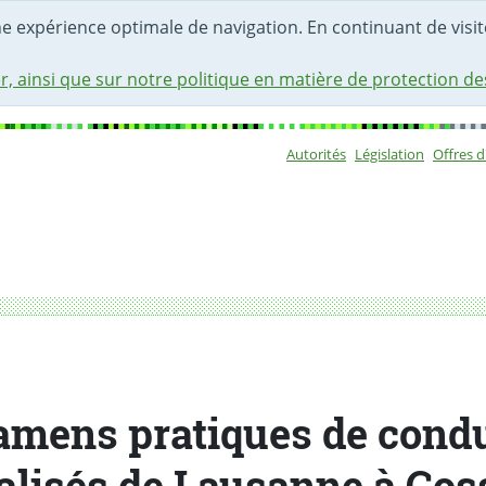
une expérience optimale de navigation. En continuant de visite
r, ainsi que sur notre politique en matière de protection d
Autorités
Législation
Offres 
Sous-navigat
 de Lausanne à Cossonay
amens pratiques de condu
alisés de Lausanne à Co