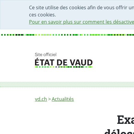
DÉBUT DU CONTENU DE LA PAGE
ACCÈS AU CHAMP DE RECHERCHE
PAGE D'ACCUEIL
FORMULAIRE DE CONTACT
Ce site utilise des cookies afin de vous offrir 
ces cookies.
Pour en savoir plus sur comment les désactive
Fil d'Ariane
Examens pratiques de conduite délocalisés
vd.ch
Actualités
Ex
déloc