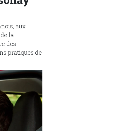
nnois, aux
 de la
ice des
ns pratiques de