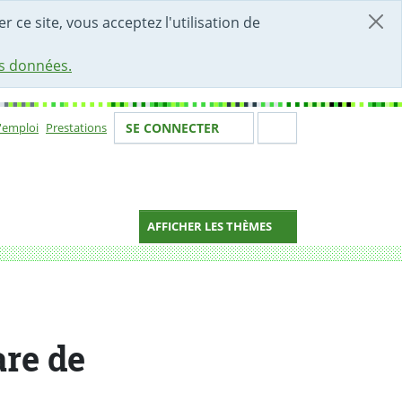
r ce site, vous acceptez l'utilisation de
es données.
Votre identité
Section de 
d'emploi
Prestations
SE CONNECTER
ion
AFFICHER LES THÈMES
re de