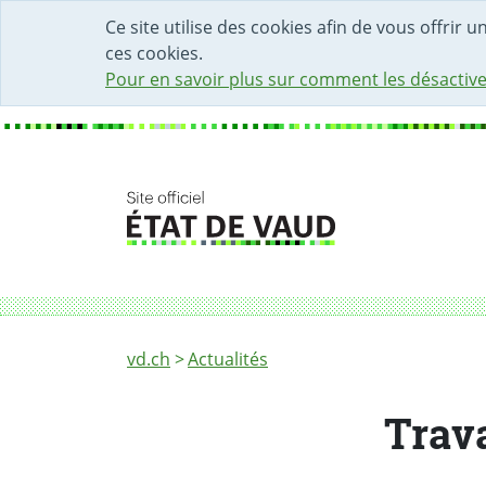
DÉBUT DU CONTENU DE LA PAGE
ACCÈS AU CHAMP DE RECHERCHE
PAGE D'ACCUEIL
FORMULAIRE DE CONTACT
Ce site utilise des cookies afin de vous offrir 
ces cookies.
Pour en savoir plus sur comment les désactive
Fil d'Ariane
Travaux d’aménagement en gare de Lucens
vd.ch
Actualités
Trav