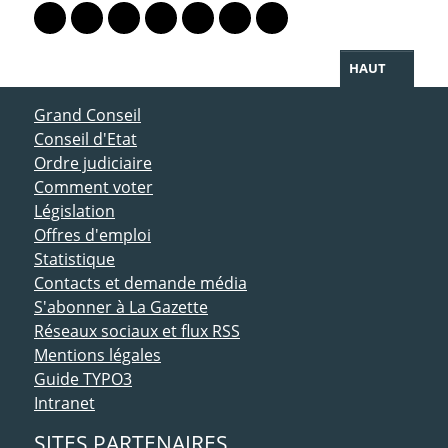
Lien vers le profil Mastodon
Lien vers le profil Bluesky
Lien vers le profil Instagram
Lien vers le profil Linkedin
Lien vers le profil Facebook
Lien vers le profil Twitter
Partager par WhatsAp
HAUT
ACCÈS DIRECT
Grand Conseil
Conseil d'Etat
Ordre judiciaire
Comment voter
Législation
Offres d'emploi
Statistique
Contacts et demande média
S'abonner à La Gazette
Réseaux sociaux et flux RSS
Mentions légales
Guide TYPO3
Intranet
SITES PARTENAIRES