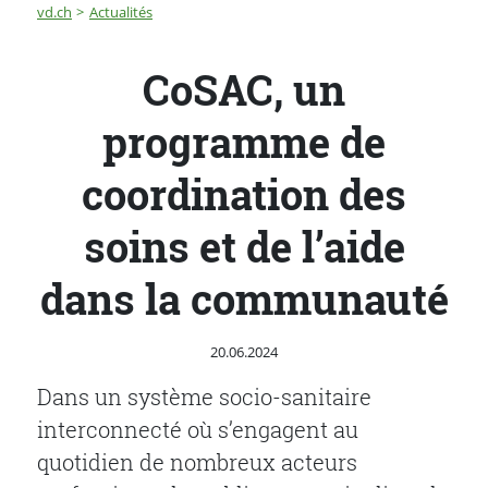
Fil d'Ariane
CoSAC, un programme de coordination des soins et de
vd.ch
Actualités
CoSAC, un
programme de
coordination des
soins et de l’aide
dans la communauté
Publié le
20.06.2024
Dans un système socio-sanitaire
interconnecté où s’engagent au
quotidien de nombreux acteurs