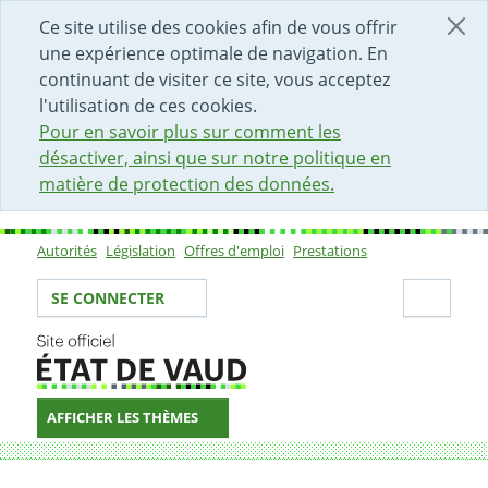
DÉBUT DU CONTENU DE LA PAGE
ACCÈS AU CHAMP DE RECHERCHE
PAGE D'ACCUEIL
FORMULAIRE DE CONTACT
Ce site utilise des cookies afin de vous offrir
une expérience optimale de navigation. En
continuant de visiter ce site, vous acceptez
l'utilisation de ces cookies.
Pour en savoir plus sur comment les
désactiver, ainsi que sur notre politique en
matière de protection des données.
Autorités
Législation
Offres d'emploi
Prestations
Sous-navigation
Votre identité
Secti
SE CONNECTER
AFFICHER LES THÈMES