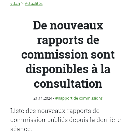
Fil d'Ariane
De nouveaux rapports de commission sont disponibles 
vd.ch
Actualités
De nouveaux
rapports de
commission sont
disponibles à la
consultation
Publié le
Catégorie :
21.11.2024
-
Rapport de commissions
Liste des nouveaux rapports de
commission publiés depuis la dernière
séance.