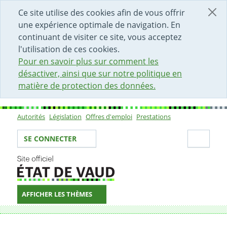
DÉBUT DU CONTENU DE LA PAGE
ACCÈS AU CHAMP DE RECHERCHE
PAGE D'ACCUEIL
FORMULAIRE DE CONTACT
Ce site utilise des cookies afin de vous offrir
une expérience optimale de navigation. En
continuant de visiter ce site, vous acceptez
l'utilisation de ces cookies.
Pour en savoir plus sur comment les
désactiver, ainsi que sur notre politique en
matière de protection des données.
Autorités
Législation
Offres d'emploi
Prestations
Sous-navigation
Votre identité
Secti
SE CONNECTER
AFFICHER LES THÈMES