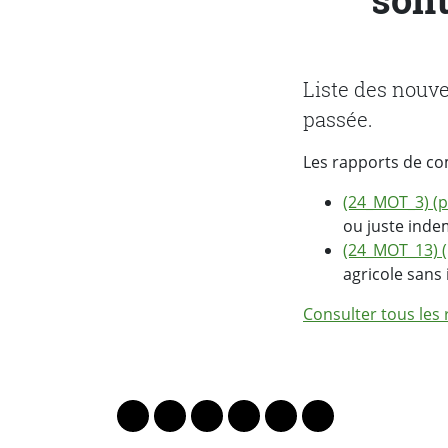
Liste des nouv
passée.
Les rapports de co
(24_MOT_3) (p
ou juste inde
(24_MOT_13) (
agricole sans
Consulter tous les
PARTAGER LA PAGE
Lien vers le profil Mastodon
Lien vers le profil Bluesky
Lien vers le profil Instagram
Lien vers le profil Linkedin
Lien vers le profil Fac
Lien vers le profil