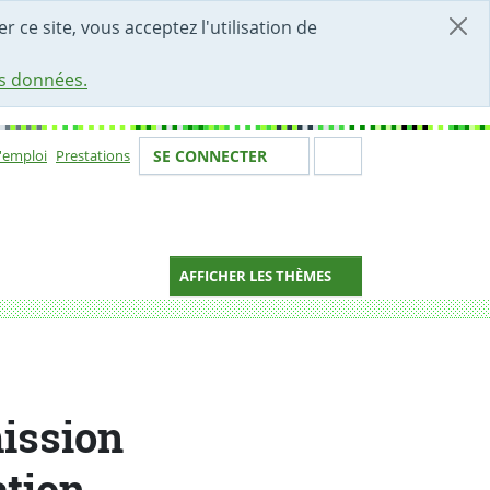
r ce site, vous acceptez l'utilisation de
es données.
Votre identité
Section de 
d'emploi
Prestations
SE CONNECTER
ion
AFFICHER LES THÈMES
ission
ation