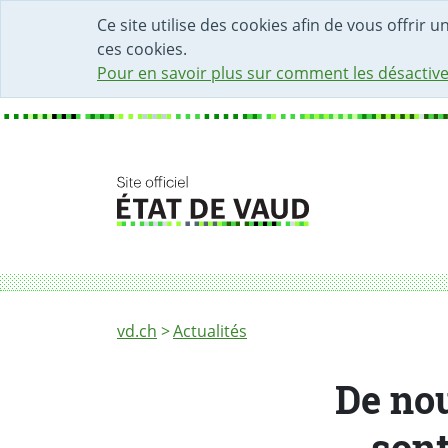
DÉBUT DU CONTENU DE LA PAGE
ACCÈS AU CHAMP DE RECHERCHE
PAGE D'ACCUEIL
FORMULAIRE DE CONTACT
Ce site utilise des cookies afin de vous offrir 
ces cookies.
Pour en savoir plus sur comment les désactive
Fil d'Ariane
De nouveaux rapports de commission sont d
vd.ch
Actualités
De no
sont