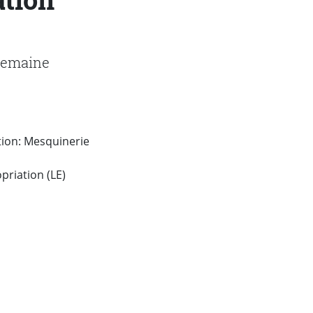
 semaine
tion: Mesquinerie
priation (LE)