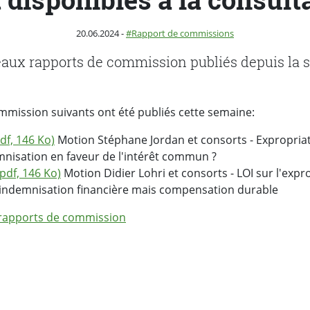
Publié le
Catégorie :
20.06.2024
-
Rapport de commissions
eaux rapports de commission publiés depuis la
mmission suivants ont été publiés cette semaine:
df, 146 Ko)
Motion Stéphane Jordan et consorts - Expropria
mnisation en faveur de l'intérêt commun ?
pdf, 146 Ko)
Motion Didier Lohri et consorts - LOI sur l'expro
 indemnisation financière mais compensation durable
 rapports de commission
ebook
 Twitter