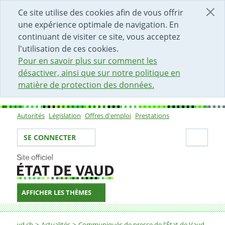
DÉBUT DU CONTENU DE LA PAGE
ACCÈS AU CHAMP DE RECHERCHE
PAGE D'ACCUEIL
FORMULAIRE DE CONTACT
Ce site utilise des cookies afin de vous offrir
une expérience optimale de navigation. En
continuant de visiter ce site, vous acceptez
l'utilisation de ces cookies.
Pour en savoir plus sur comment les
désactiver, ainsi que sur notre politique en
matière de protection des données.
Autorités
Législation
Offres d'emploi
Prestations
Sous-navigation
Votre identité
Secti
SE CONNECTER
AFFICHER LES THÈMES
Fil d'Ariane
vd.ch
Actualités
Communiqués de presse de l'État de Vaud