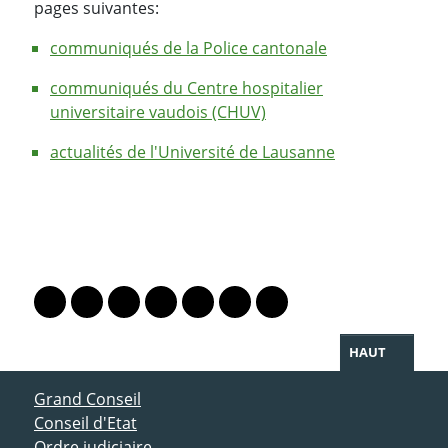
pages suivantes:
communiqués de la Police cantonale
communiqués du Centre hospitalier
universitaire vaudois (CHUV)
actualités de l'Université de Lausanne
PARTAGER LA PAGE
Lien vers le profil Mastodon
Lien vers le profil Bluesky
Lien vers le profil Instagram
Lien vers le profil Linkedin
Lien vers le profil Facebook
Lien vers le profil Twitter
Partager par WhatsAp
HAUT
ACCÈS DIRECT
Grand Conseil
Conseil d'Etat
Ordre judiciaire