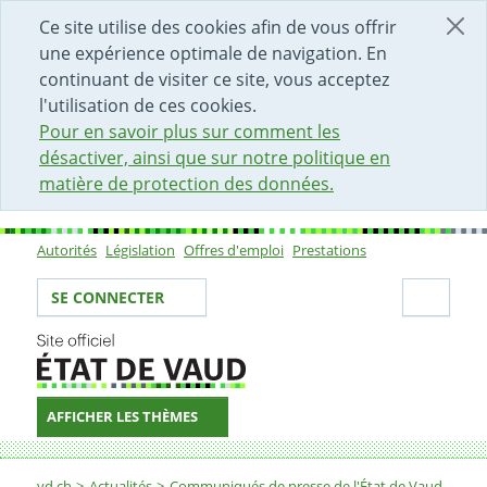
DÉBUT DU CONTENU DE LA PAGE
ACCÈS AU CHAMP DE RECHERCHE
PAGE D'ACCUEIL
FORMULAIRE DE CONTACT
Ce site utilise des cookies afin de vous offrir
une expérience optimale de navigation. En
continuant de visiter ce site, vous acceptez
l'utilisation de ces cookies.
Pour en savoir plus sur comment les
désactiver, ainsi que sur notre politique en
matière de protection des données.
Autorités
Législation
Offres d'emploi
Prestations
Sous-navigation
Votre identité
Secti
SE CONNECTER
AFFICHER LES THÈMES
Fil d'Ariane
vd.ch
Actualités
Communiqués de presse de l'État de Vaud