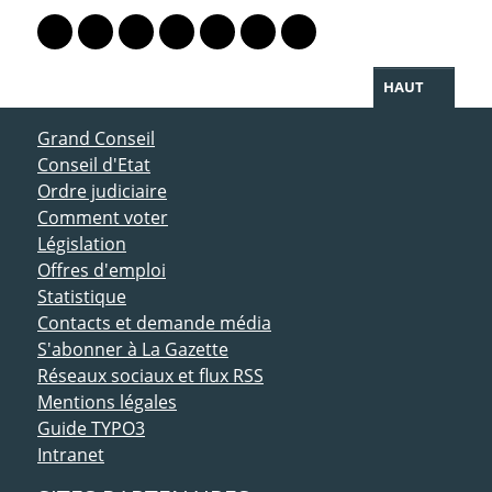
Lien vers le profil Mastodon
Lien vers le profil Bluesky
Lien vers le profil Instagram
Lien vers le profil Linkedin
Lien vers le profil Facebook
Lien vers le profil Twitter
Partager par WhatsAp
HAUT
ACCÈS DIRECT
Grand Conseil
Conseil d'Etat
Ordre judiciaire
Comment voter
Législation
Offres d'emploi
Statistique
Contacts et demande média
S'abonner à La Gazette
Réseaux sociaux et flux RSS
Mentions légales
Guide TYPO3
Intranet