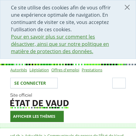
DÉBUT DU CONTENU DE LA PAGE
ACCÈS AU CHAMP DE RECHERCHE
PAGE D'ACCUEIL
FORMULAIRE DE CONTACT
Ce site utilise des cookies afin de vous offrir
une expérience optimale de navigation. En
continuant de visiter ce site, vous acceptez
l'utilisation de ces cookies.
Pour en savoir plus sur comment les
désactiver, ainsi que sur notre politique en
matière de protection des données.
Autorités
Législation
Offres d'emploi
Prestations
Sous-navigation
Votre identité
Secti
SE CONNECTER
AFFICHER LES THÈMES
Fil d'Ariane
vd.ch
Actualités
Communiqués de presse de l'État de Vaud