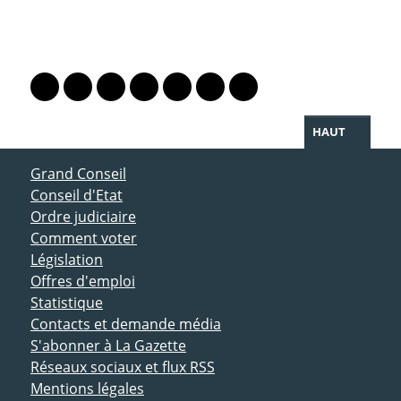
PARTAGER LA PAGE
Lien vers le profil Mastodon
Lien vers le profil Bluesky
Lien vers le profil Instagram
Lien vers le profil Linkedin
Lien vers le profil Facebook
Lien vers le profil Twitter
Partager par WhatsAp
HAUT
ACCÈS DIRECT
Grand Conseil
Conseil d'Etat
Ordre judiciaire
Comment voter
Législation
Offres d'emploi
Statistique
Contacts et demande média
S'abonner à La Gazette
Réseaux sociaux et flux RSS
Mentions légales