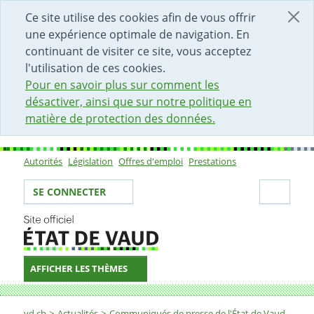
DÉBUT DU CONTENU DE LA PAGE
ACCÈS AU CHAMP DE RECHERCHE
PAGE D'ACCUEIL
FORMULAIRE DE CONTACT
Ce site utilise des cookies afin de vous offrir
une expérience optimale de navigation. En
continuant de visiter ce site, vous acceptez
l'utilisation de ces cookies.
Pour en savoir plus sur comment les
désactiver, ainsi que sur notre politique en
matière de protection des données.
Autorités
Législation
Offres d'emploi
Prestations
Sous-navigation
Votre identité
Secti
SE CONNECTER
AFFICHER LES THÈMES
Fil d'Ariane
vd.ch
Actualités
Communiqués de presse de l'État de Vaud