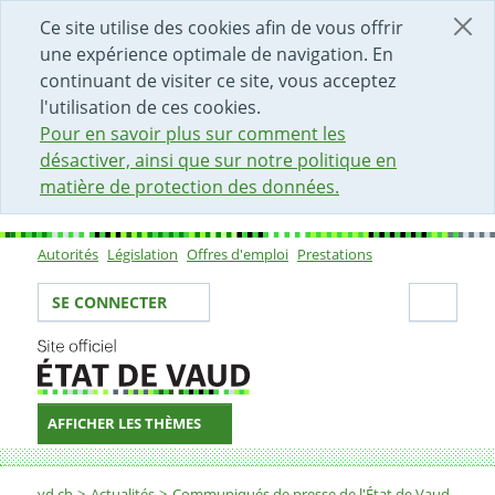
DÉBUT DU CONTENU DE LA PAGE
ACCÈS AU CHAMP DE RECHERCHE
PAGE D'ACCUEIL
FORMULAIRE DE CONTACT
Ce site utilise des cookies afin de vous offrir
une expérience optimale de navigation. En
continuant de visiter ce site, vous acceptez
l'utilisation de ces cookies.
Pour en savoir plus sur comment les
désactiver, ainsi que sur notre politique en
matière de protection des données.
Autorités
Législation
Offres d'emploi
Prestations
Sous-navigation
Votre identité
Secti
SE CONNECTER
AFFICHER LES THÈMES
Fil d'Ariane
vd.ch
Actualités
Communiqués de presse de l'État de Vaud