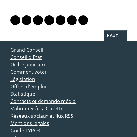
PARTAGER LA PAGE
Lien vers le profil Mastodon
Lien vers le profil Bluesky
Lien vers le profil Instagram
Lien vers le profil Linkedin
Lien vers le profil Facebook
Lien vers le profil Twitter
Partager par WhatsAp
HAUT
ACCÈS DIRECT
Grand Conseil
Conseil d'Etat
Ordre judiciaire
Comment voter
Législation
Offres d'emploi
Statistique
Contacts et demande média
S'abonner à La Gazette
Réseaux sociaux et flux RSS
Mentions légales
Guide TYPO3