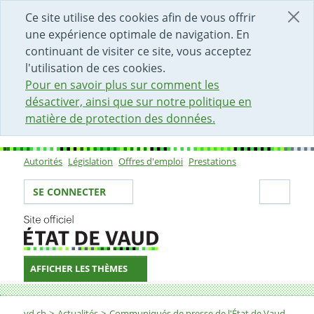
DÉBUT DU CONTENU DE LA PAGE
ACCÈS AU CHAMP DE RECHERCHE
PAGE D'ACCUEIL
FORMULAIRE DE CONTACT
Ce site utilise des cookies afin de vous offrir
une expérience optimale de navigation. En
continuant de visiter ce site, vous acceptez
l'utilisation de ces cookies.
Pour en savoir plus sur comment les
désactiver, ainsi que sur notre politique en
matière de protection des données.
Autorités
Législation
Offres d'emploi
Prestations
Sous-navigation
Votre identité
Secti
SE CONNECTER
AFFICHER LES THÈMES
Fil d'Ariane
vd.ch
Actualités
Communiqués de presse de l'État de Vaud