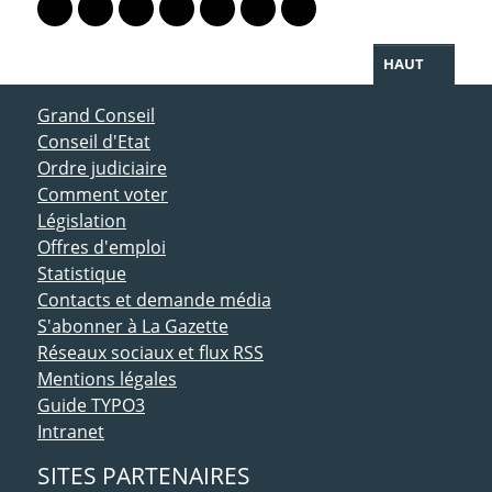
Lien vers le profil Mastodon
Lien vers le profil Bluesky
Lien vers le profil Instagram
Lien vers le profil Linkedin
Lien vers le profil Facebook
Lien vers le profil Twitter
Partager par WhatsAp
HAUT
ACCÈS DIRECT
Grand Conseil
Conseil d'Etat
Ordre judiciaire
Comment voter
Législation
Offres d'emploi
Statistique
Contacts et demande média
S'abonner à La Gazette
Réseaux sociaux et flux RSS
Mentions légales
Guide TYPO3
Intranet
SITES PARTENAIRES