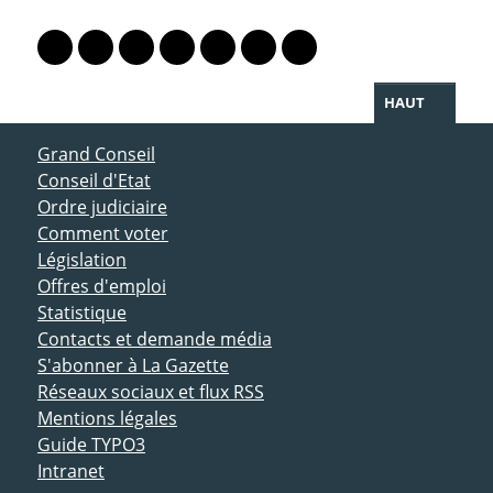
PARTAGER LA PAGE
Lien vers le profil Mastodon
Lien vers le profil Bluesky
Lien vers le profil Instagram
Lien vers le profil Linkedin
Lien vers le profil Facebook
Lien vers le profil Twitter
Partager par WhatsAp
HAUT
ACCÈS DIRECT
Grand Conseil
Conseil d'Etat
Ordre judiciaire
Comment voter
Législation
Offres d'emploi
Statistique
Contacts et demande média
S'abonner à La Gazette
Réseaux sociaux et flux RSS
Mentions légales
Guide TYPO3
Intranet