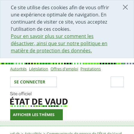
DÉBUT DU CONTENU DE LA PAGE
ACCÈS AU CHAMP DE RECHERCHE
PAGE D'ACCUEIL
FORMULAIRE DE CONTACT
Ce site utilise des cookies afin de vous offrir
une expérience optimale de navigation. En
continuant de visiter ce site, vous acceptez
l'utilisation de ces cookies.
Pour en savoir plus sur comment les
désactiver, ainsi que sur notre politique en
matière de protection des données.
Autorités
Législation
Offres d'emploi
Prestations
Sous-navigation
Votre identité
Secti
SE CONNECTER
AFFICHER LES THÈMES
Fil d'Ariane
vd.ch
Actualités
Communiqués de presse de l'État de Vaud