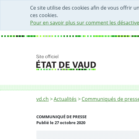
DÉBUT DU CONTENU DE LA PAGE
ACCÈS AU CHAMP DE RECHERCHE
PAGE D'ACCUEIL
FORMULAIRE DE CONTACT
Ce site utilise des cookies afin de vous offrir 
ces cookies.
Pour en savoir plus sur comment les désactive
Fil d'Ariane
Covid-19: le Canton de Vaud prend des mes
vd.ch
Actualités
Communiqués de presse 
COMMUNIQUÉ DE PRESSE
Publié le 27 octobre 2020
Partenaire(s)