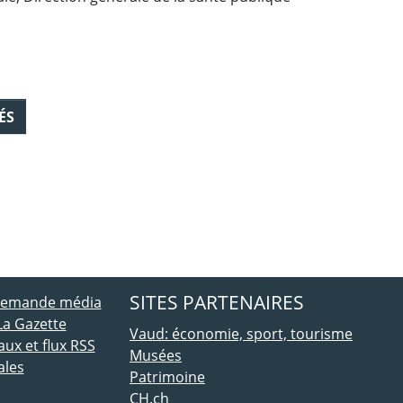
ÉS
ebook
 Twitter
SITES PARTENAIRES
 demande média
La Gazette
Vaud: économie, sport, tourisme
ux et flux RSS
Musées
ales
Patrimoine
CH.ch