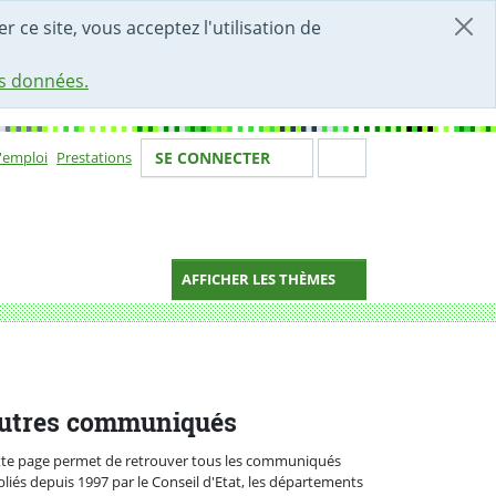
r ce site, vous acceptez l'utilisation de
es données.
Votre identité
Section de 
d'emploi
Prestations
SE CONNECTER
ion
AFFICHER LES THÈMES
autaire
utres communiqués
tte page permet de retrouver tous les communiqués
liés depuis 1997 par le Conseil d'Etat, les départements