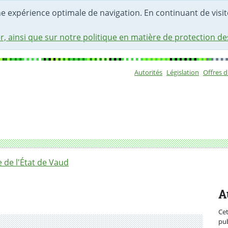
une expérience optimale de navigation. En continuant de visite
r, ainsi que sur notre politique en matière de protection d
Autorités
Législation
Offres 
Sous-navigat
ures immédiates dans les domaines hospitalier et commun
de l'État de Vaud
A
Ce
pub