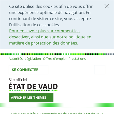
DÉBUT DU CONTENU DE LA PAGE
ACCÈS AU CHAMP DE RECHERCHE
PAGE D'ACCUEIL
FORMULAIRE DE CONTACT
Ce site utilise des cookies afin de vous offrir
une expérience optimale de navigation. En
continuant de visiter ce site, vous acceptez
l'utilisation de ces cookies.
Pour en savoir plus sur comment les
désactiver, ainsi que sur notre politique en
matière de protection des données.
Autorités
Législation
Offres d'emploi
Prestations
Sous-navigation
Votre identité
Secti
SE CONNECTER
AFFICHER LES THÈMES
Fil d'Ariane
vd.ch
Actualités
Communiqués de presse de l'État de Vaud