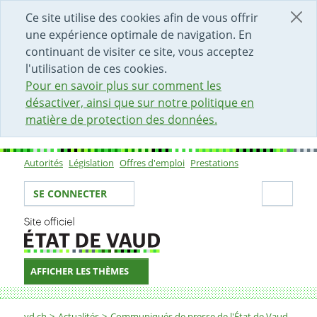
DÉBUT DU CONTENU DE LA PAGE
ACCÈS AU CHAMP DE RECHERCHE
PAGE D'ACCUEIL
FORMULAIRE DE CONTACT
Ce site utilise des cookies afin de vous offrir
une expérience optimale de navigation. En
continuant de visiter ce site, vous acceptez
l'utilisation de ces cookies.
Pour en savoir plus sur comment les
désactiver, ainsi que sur notre politique en
matière de protection des données.
Autorités
Législation
Offres d'emploi
Prestations
Sous-navigation
Votre identité
Secti
SE CONNECTER
AFFICHER LES THÈMES
Fil d'Ariane
vd.ch
Actualités
Communiqués de presse de l'État de Vaud