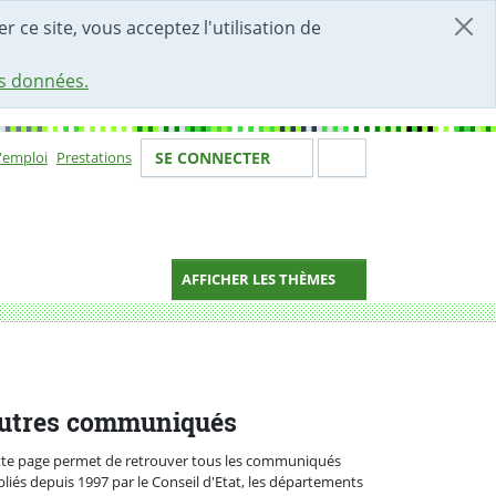
r ce site, vous acceptez l'utilisation de
es données.
Votre identité
Section de 
d'emploi
Prestations
SE CONNECTER
ion
AFFICHER LES THÈMES
utres communiqués
tte page permet de retrouver tous les communiqués
liés depuis 1997 par le Conseil d'Etat, les départements