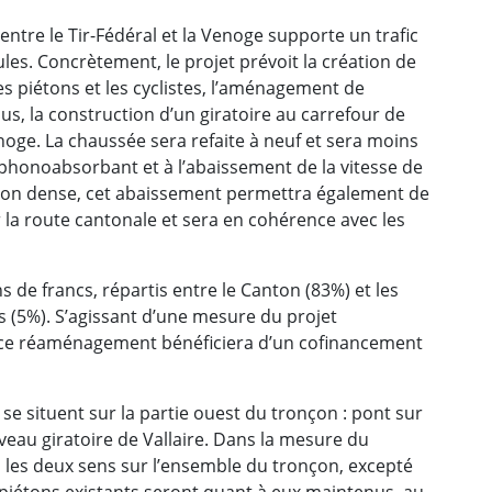
ntre le Tir-Fédéral et la Venoge supporte un trafic
les. Concrètement, le projet prévoit la création de
s piétons et les cyclistes, l’aménagement de
us, la construction d’un giratoire au carrefour de
enoge. La chaussée sera refaite à neuf et sera moins
 phonoabsorbant et à l’abaissement de la vitesse de
tion dense, cet abaissement permettra également de
 la route cantonale et sera en cohérence avec les
s de francs, répartis entre le Canton (83%) et les
 (5%). S’agissant d’une mesure du projet
ce réaménagement bénéficiera d’un cofinancement
e situent sur la partie ouest du tronçon : pont sur
veau giratoire de Vallaire. Dans la mesure du
s les deux sens sur l’ensemble du tronçon, excepté
 piétons existants seront quant à eux maintenus, au