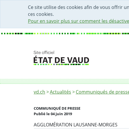
DÉBUT DU CONTENU DE LA PAGE
ACCÈS AU CHAMP DE RECHERCHE
PAGE D'ACCUEIL
FORMULAIRE DE CONTACT
Ce site utilise des cookies afin de vous offrir 
ces cookies.
Pour en savoir plus sur comment les désactive
Fil d'Ariane
Début des travaux du réaménagement de la R
vd.ch
Actualités
Communiqués de presse 
COMMUNIQUÉ DE PRESSE
Publié le 04 juin 2019
Partenaire(s)
AGGLOMÉRATION LAUSANNE-MORGES