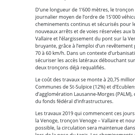
D’une longueur de 1’600 mètres, le tronçon e
journalier moyen de l’ordre de 15'000 véhicu
cheminements continus et sécurisés pour le
nouveaux arrêts et de voies réservées aux b
Vallaire et l’élargissement du pont sur la V
bruyante, grâce à l’emploi d’un revêtement
70 à 60 km/h. Dans un contexte d’urbanisa
sécuriser les accès latéraux débouchant sur
deux tronçons déjà requalifiés.
Le coût des travaux se monte à 20,75 million
Communes de St-Sulpice (12%) et d’Ecublens
d’agglomération Lausanne-Morges (PALM), 
du fonds fédéral d’infrastructures.
Les travaux 2019 qui commencent ces jours s
la Venoge, tronçon Venoge – Vallaire et nou
possible, la circulation sera maintenue dan
lors de la pose du tapis. Les cheminements