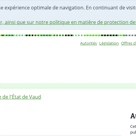
une expérience optimale de navigation. En continuant de visite
r, ainsi que sur notre politique en matière de protection d
Autorités
Législation
Offres 
Sous-navigat
oute du Lac entre l’avenue du Tir-Fédéral et la Venoge
de l'État de Vaud
A
Ce
pub